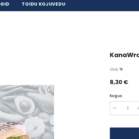
GID
TOIDU KOJUVEDU
MAITSEV KÕHUTÄIS IGA PÄEV!
KanaWr
tk
Ühik:
8,30 €
Kogus: