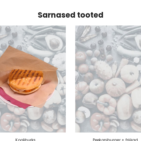
Sarnased tooted
Kooliburks
Peekoniburger + friikad