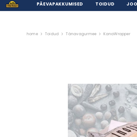
PÄEVAPAKKUMISED
TOIDUD
JOO
home
Toidud
Tänavagurmee
KanaWrapper